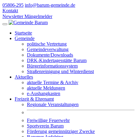
05806-295
info@barum-gemeinde.de
Kontakt
Newsletter
Mängelmelder
Startseite
Gemeinde
politische Vertretung
Gemeindeverwaltung
Dokumente/Downloads
DRK-Kindertagesstätte Barum
Bürgerinformationssystem
Straßenreinigung und Winterdienst
Aktuelles
aktuelle Termine & Archiv
aktuelle Meldungen
e-Aushangkasten
Freizeit & Ehrenamt
Regionale Veranstaltungen
Freiwillige Feuerwehr
Sportverein Barum
Förderung gemeinnütziger Zwecke
Barumer Apfelring