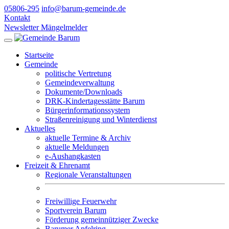
05806-295
info@barum-gemeinde.de
Kontakt
Newsletter
Mängelmelder
Startseite
Gemeinde
politische Vertretung
Gemeindeverwaltung
Dokumente/Downloads
DRK-Kindertagesstätte Barum
Bürgerinformationssystem
Straßenreinigung und Winterdienst
Aktuelles
aktuelle Termine & Archiv
aktuelle Meldungen
e-Aushangkasten
Freizeit & Ehrenamt
Regionale Veranstaltungen
Freiwillige Feuerwehr
Sportverein Barum
Förderung gemeinnütziger Zwecke
Barumer Apfelring